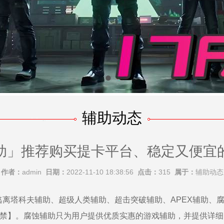
辅助动态
助」推荐购买提卡平台、稳定又便宜
作者：
admin
日期：
2022-11-10 18:38:56
点击：
315
属于：
辅助动态
专业的逃离塔科夫辅助、超级人类辅助、超击突破辅助、APEX辅助、
封禁】。腐蚀辅助只为用户提供优质实惠的游戏辅助，并提供详