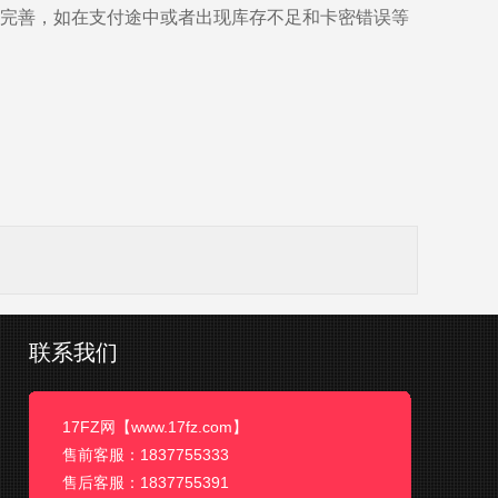
续完善，如在支付途中或者出现库存不足和卡密错误等
联系我们
17FZ网【www.17fz.com】
售前客服：1837755333
售后客服：1837755391