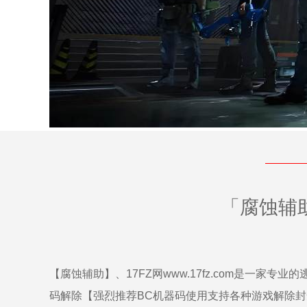
「腐蚀辅
【腐蚀辅助】、17FZ网www.17fz.com是一家
码解除【强烈推荐BC机器码使用支持各种游戏解除