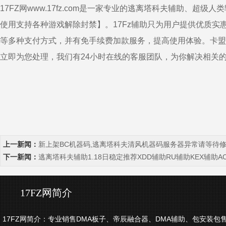
17FZ网www.17fz.com是一家专业的
逃离塔科夫辅助
、超级人类
使用支持各种游戏解除封禁】。17Fz辅助只为用户提供优质
等多种支付方式，并有免手续费加款服务，提高使用体验。卡盟
立即为您处理，我们有24小时在线的客服团队，为你解决相关
上一新闻：
新上架BC机器码,逃离塔科夫清风机器码服务器异常请等待
下一新闻：
逃离塔科夫辅助1.18日稳定推荐XDD辅助RU辅助KEX辅助A
17FZ网简介
17FZ网简介：专业销售DMA板子、帝辰融合器、DMA辅助、包安装包